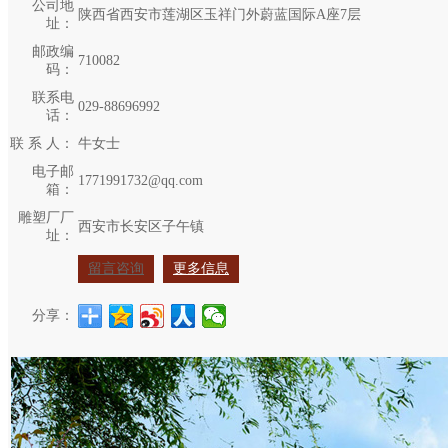
公司地
陕西省西安市莲湖区玉祥门外蔚蓝国际A座7层
址：
邮政编
710082
码：
联系电
029-88696992
话：
联 系 人：
牛女士
电子邮
1771991732@qq.com
箱：
雕塑厂厂
西安市长安区子午镇
址：
留言咨询
更多信息
分享：