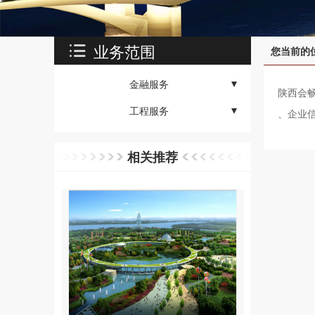
业务范围
您当前的
金融服务
陕西会
工程服务
- 商票
、企业信
- 景观工程
- 信用证
相关推荐
- 地方专项债
- 亮化工程
- 供应链金融
- LED显示屏
- 雕塑工程